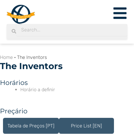
Skip
to
content
Search
Search
Home
•
The Inventors
The Inventors
Horários
Horário a definir
Preçário
Tabela de Preços [PT]
Price List [EN]