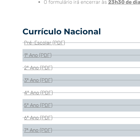
O formulário irá encerrar às
23h30 de dia
Currículo Nacional
Pré-Escolar (PDF)
1º Ano (PDF)
2º Ano (PDF)
3º Ano (PDF)
4º Ano (PDF)
5º Ano (PDF)
6º Ano (PDF)
7º Ano (PDF)