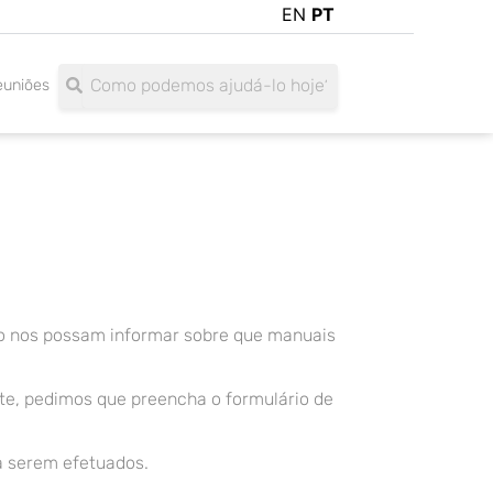
EN
PT
Search
Search
euniões
ão nos possam informar sobre que manuais
nte, pedimos que preencha o formulário de
 serem efetuados.