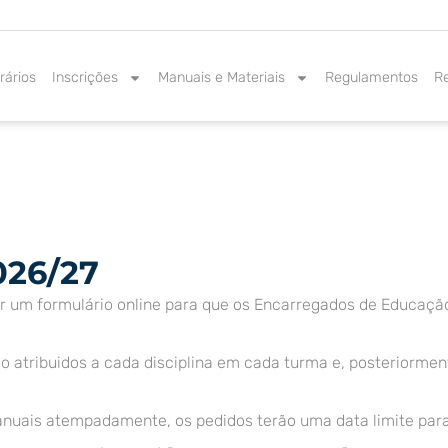
rários
Inscrições
Manuais e Materiais
Regulamentos
R
026/27
tar um formulário online para que os Encarregados de Educaç
o atribuidos a cada disciplina em cada turma e, posteriorme
uais atempadamente, os pedidos terão uma data limite para