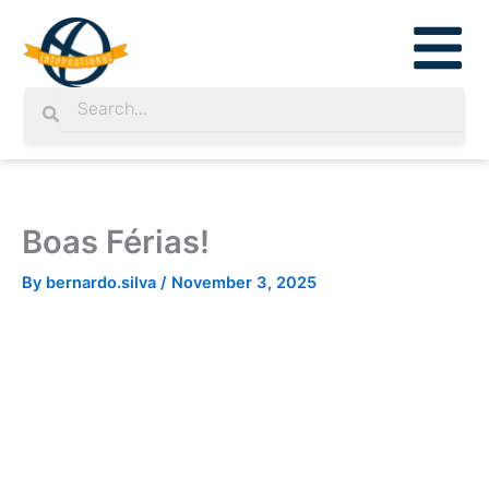
Skip
to
content
Search
Search
Boas Férias!
By
bernardo.silva
/
November 3, 2025