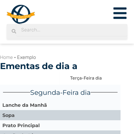
Skip
to
content
Search
Search
Home
•
Exemplo
Ementas de dia a
Segunda-Feira dia
Terça-Feira dia
Quart
Segunda-Feira dia
Lanche da Manhã
Sopa
Prato Principal