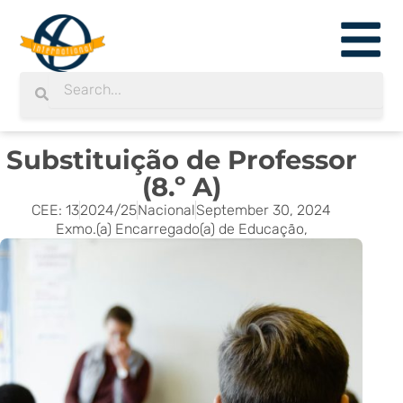
Skip
to
content
Search
Search
Substituição de Professor
(8.º A)
CEE: 13
2024/25
Nacional
September 30, 2024
Exmo.(a) Encarregado(a) de Educação,