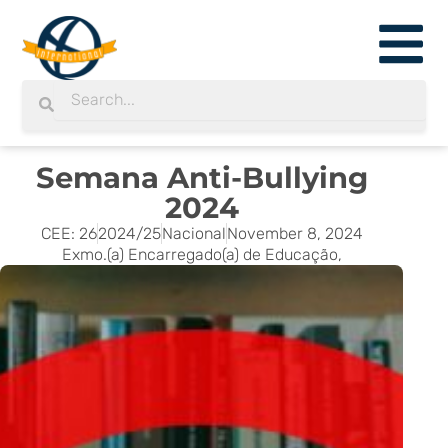
Skip
to
content
Search
Search
Semana Anti-Bullying
2024
CEE: 26
2024/25
Nacional
November 8, 2024
Exmo.(a) Encarregado(a) de Educação,