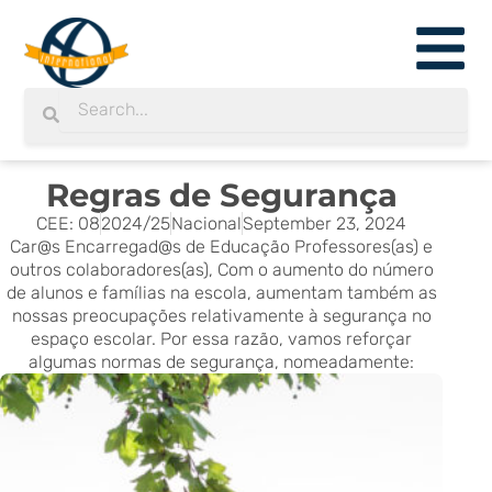
Skip
to
content
Search
Search
Regras de Segurança
CEE: 08
2024/25
Nacional
September 23, 2024
Car@s Encarregad@s de Educação Professores(as) e
outros colaboradores(as), Com o aumento do número
de alunos e famílias na escola, aumentam também as
nossas preocupações relativamente à segurança no
espaço escolar. Por essa razão, vamos reforçar
algumas normas de segurança, nomeadamente: