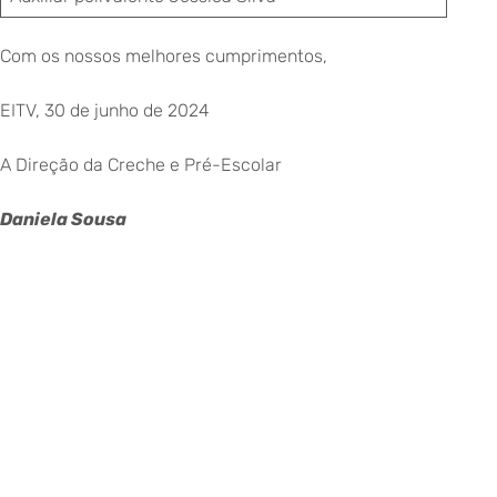
Com os nossos melhores cumprimentos,
EITV, 30 de junho de 2024
A Direção da Creche e Pré-Escolar
Daniela Sousa
©
Copyright
2026
–
Escola
Internacional
de
Voltar para eitv.pt
Torres