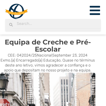
Skip
to
content
Search
Search
Equipa de Creche e Pré-
Escolar
CEE: 04
2024/25
Nacional
September 23, 2024
Exmo.(a) Encarregado(a) Educação, Quase no términus
deste ano letivo, vimos agradecer a confiança e o
apoio que depositam no nosso projeto e na equipa.