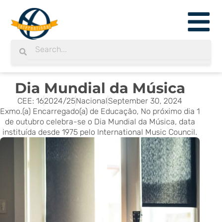
Skip
to
content
Search
Search
Dia Mundial da Música
CEE: 16
2024/25
Nacional
September 30, 2024
Exmo.(a) Encarregado(a) de Educação, No próximo dia 1
de outubro celebra-se o Dia Mundial da Música, data
instituída desde 1975 pelo International Music Council.