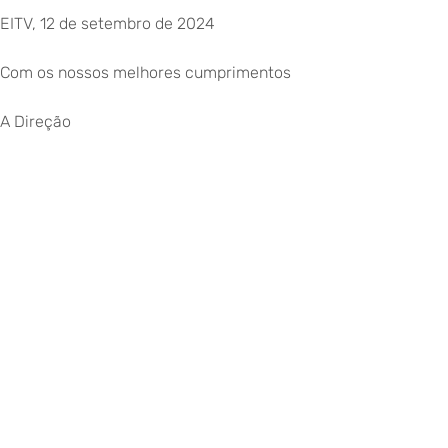
EITV, 12 de setembro de 2024
Com os nossos melhores cumprimentos
A Direção
©
Copyright
2026
–
Escola
Internacional
de
Voltar para eitv.pt
Torres
Vedras
|
Todos
os