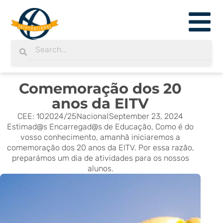
Skip
to
content
Search
Search
Comemoração dos 20
anos da EITV
CEE: 10
2024/25
Nacional
September 23, 2024
Estimad@s Encarregad@s de Educação, Como é do
vosso conhecimento, amanhã iniciaremos a
comemoração dos 20 anos da EITV. Por essa razão,
preparámos um dia de atividades para os nossos
alunos.