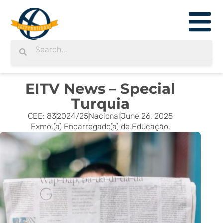
Skip
to
content
Search
Search
EITV News – Special
Turquia
CEE: 83
2024/25
Nacional
June 26, 2025
Exmo.(a) Encarregado(a) de Educação,