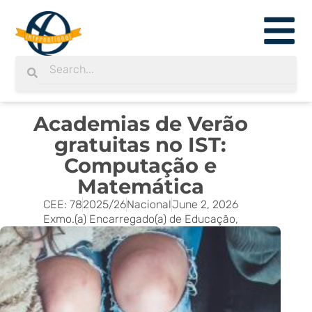
Skip
to
content
Search
Search
Academias de Verão
gratuitas no IST:
Computação e
Matemática
CEE: 78
2025/26
Nacional
June 2, 2026
Exmo.(a) Encarregado(a) de Educação,