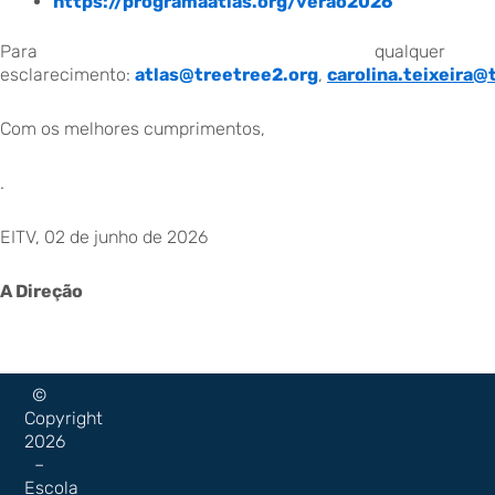
https://programaatlas.org/verao2026
Para qualquer
esclarecimento:
atlas@treetree2.org
,
carolina.teixeira@
Com os melhores cumprimentos,
.
EITV, 02 de junho de 2026
A Direção
©
Copyright
2026
–
Escola