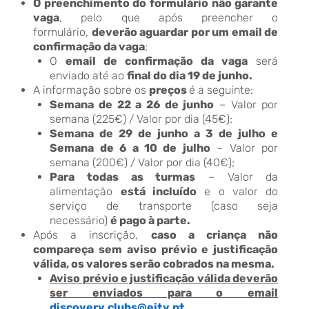
O preenchimento do formulário não garante
vaga
, pelo que após preencher o
formulário,
deverão aguardar por um email de
confirmação da vaga
;
O
email de confirmação da vaga
será
enviado até ao
final do dia 19 de junho.
A informação sobre os
preços
é a seguinte:
Semana de 22 a 26 de junho
– Valor por
semana (225€) / Valor por dia (45€);
Semana de 29 de junho a 3 de julho
e
Semana de 6 a 10 de julho
– Valor por
semana (200€) / Valor por dia (40€);
Para todas as turmas
– Valor da
alimentação
está incluído
e o valor do
serviço de transporte (caso seja
necessário)
é pago à parte.
Após a inscrição,
caso a criança não
compareça sem aviso prévio e justificação
válida, os valores serão cobrados na mesma.
Aviso prévio e justificação válida deverão
ser enviados para o email
discovery.clubs@eitv.pt