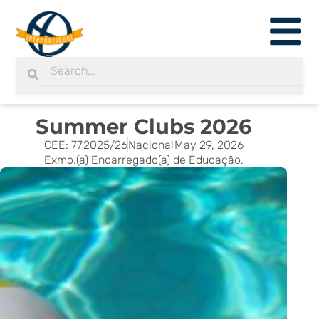
Skip
to
content
Search
Search
Summer Clubs 2026
CEE: 77
2025/26
Nacional
May 29, 2026
Exmo.(a) Encarregado(a) de Educação,