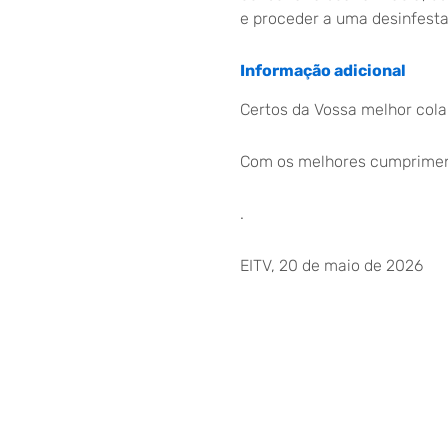
e proceder a uma desinfesta
Informação adicional
Certos da Vossa melhor col
Com os melhores cumprimen
.
EITV, 20 de maio de 2026
A Coordenadora do 1.º Ciclo
Vanessa Silvestre