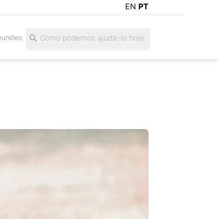
EN
PT
Search
Search
euniões