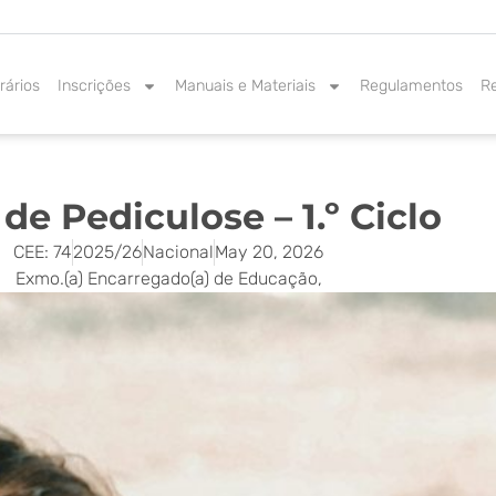
rários
Inscrições
Manuais e Materiais
Regulamentos
R
 de Pediculose – 1.º Ciclo
CEE: 74
2025/26
Nacional
May 20, 2026
Exmo.(a) Encarregado(a) de Educação,