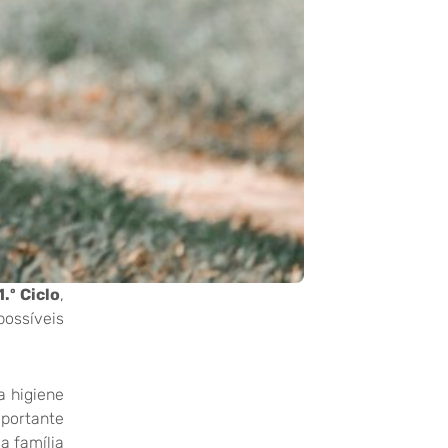
1.º Ciclo
,
possíveis
a higiene
portante
a família