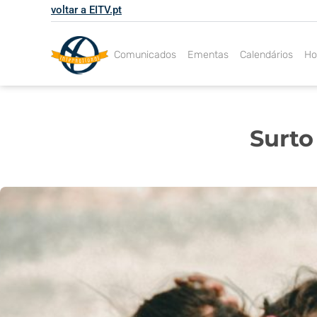
Skip
voltar a EITV.pt
to
content
Comunicados
Ementas
Calendários
Ho
Surto