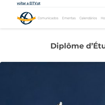
Skip
voltar a EITV.pt
to
content
Comunicados
Ementas
Calendários
Ho
Diplôme d’Étu