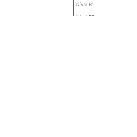
Nível B1
Nível B2
.
A preparação de exame será 
conveniente aos alunos inte
Se for necessário de mais a
Melhores cumprimentos,
.
EITV, 9 de abril de 2025