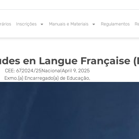
rários
Inscrições
Manuais e Materiais
Regulamentos
R
des en Langue Française (
CEE: 67
2024/25
Nacional
April 9, 2025
Exmo.(a) Encarregado(a) de Educação,