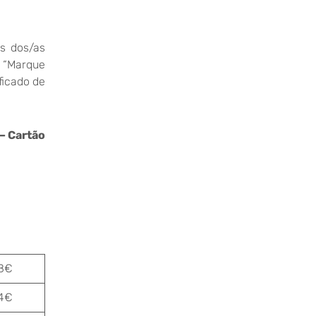
s dos/as
r “Marque
ficado de
– Cartão
8€
4€