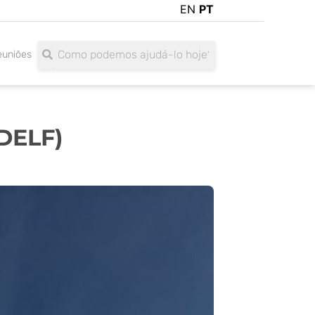
EN
PT
Search
Search
euniões
DELF)