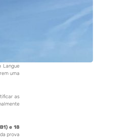
n Langue
curem uma
ificar as
nalmente
 B1) e 18
 da prova