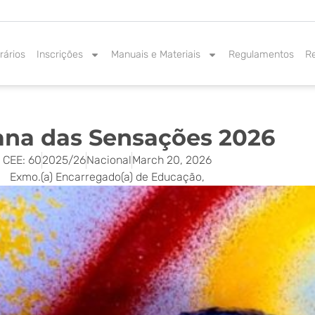
rários
Inscrições
Manuais e Materiais
Regulamentos
R
na das Sensações 2026
CEE: 60
2025/26
Nacional
March 20, 2026
Exmo.(a) Encarregado(a) de Educação,