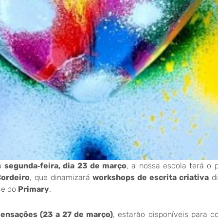
ma
segunda‑feira, dia 23 de março
, a nossa escola terá o 
Cordeiro
, que dinamizará
workshops de escrita criativa
di
e do
Primary
.
ensações (23 a 27 de março)
, estarão disponíveis para 