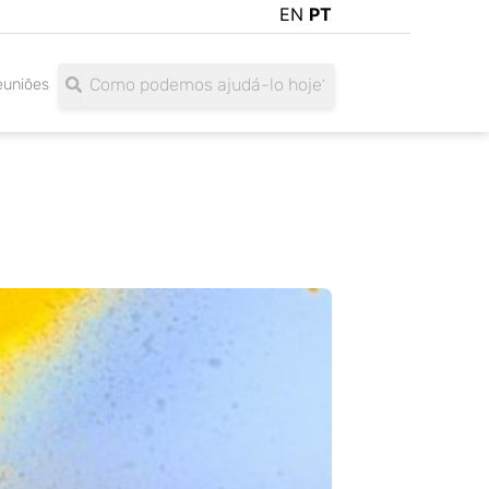
EN
PT
Search
Search
euniões