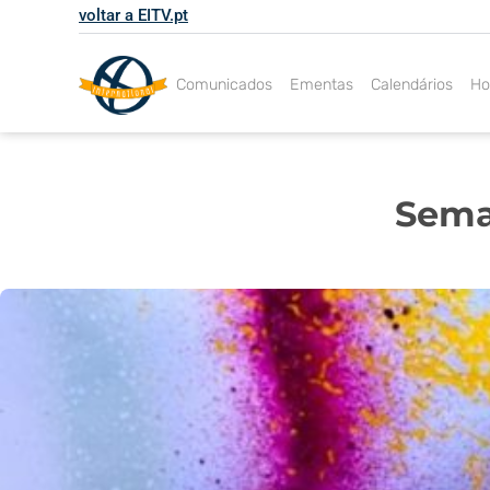
Skip
voltar a EITV.pt
to
content
Comunicados
Ementas
Calendários
Ho
Sema