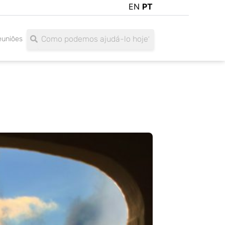
EN
PT
Search
Search
euniões