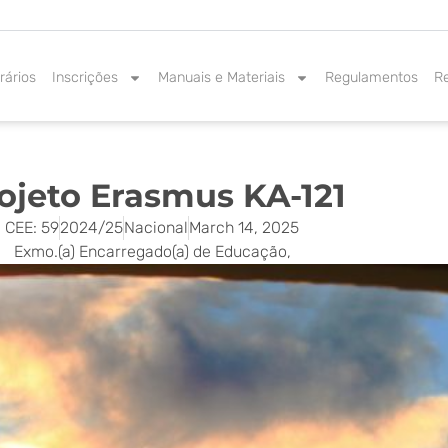
rários
Inscrições
Manuais e Materiais
Regulamentos
R
ojeto Erasmus KA-121
CEE: 59
2024/25
Nacional
March 14, 2025
Exmo.(a) Encarregado(a) de Educação,