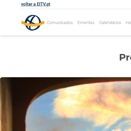
Skip
voltar a EITV.pt
to
content
Comunicados
Ementas
Calendários
Ho
Pr