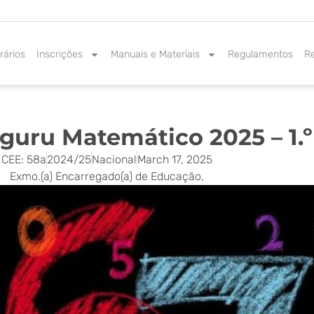
rários
Inscrições
Manuais e Materiais
Regulamentos
R
uru Matemático 2025 – 1.º
CEE: 58a
2024/25
Nacional
March 17, 2025
Exmo.(a) Encarregado(a) de Educação,