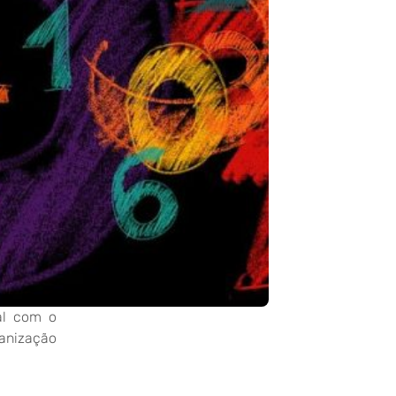
al com o
ganização