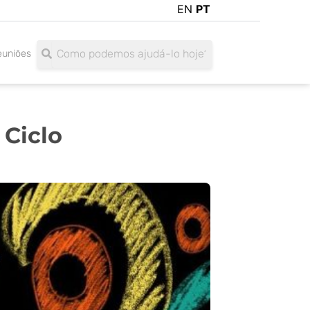
EN
PT
Search
Search
euniões
 Ciclo