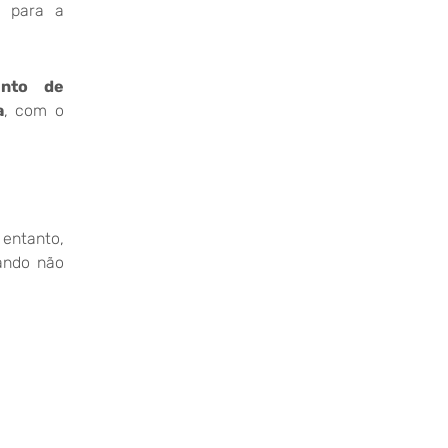
s para a
ento de
a
, com o
entanto,
ando não