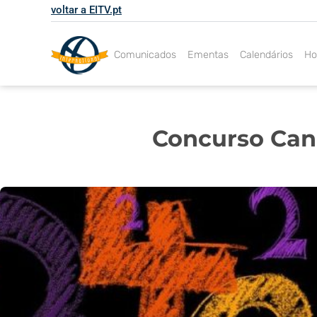
Skip
voltar a EITV.pt
to
content
Comunicados
Ementas
Calendários
Ho
Concurso Cang