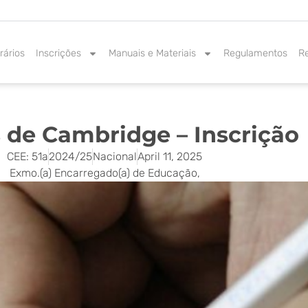
rários
Inscrições
Manuais e Materiais
Regulamentos
R
de Cambridge – Inscrição
CEE: 51a
2024/25
Nacional
April 11, 2025
Exmo.(a) Encarregado(a) de Educação,