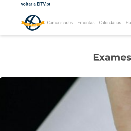
Skip
voltar a EITV.pt
to
content
Comunicados
Ementas
Calendários
Ho
Exames 