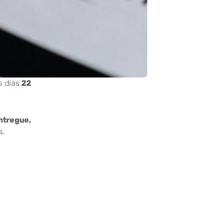
s dias
22
ntregue,
s.