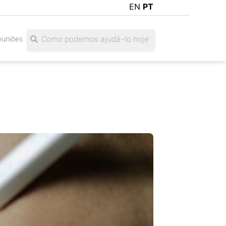
EN
PT
Search
Search
euniões