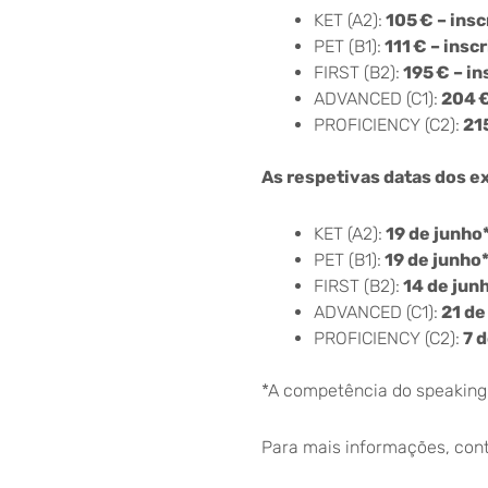
KET (A2):
105 € – ins
PET (B1):
111 € – insc
FIRST (B2):
195 € – i
ADVANCED (C1):
204 €
PROFICIENCY (C2):
215
As respetivas datas dos ex
KET (A2):
19 de junho
PET (B1):
19 de junho
FIRST (B2):
14 de jun
ADVANCED (C1):
21 de
PROFICIENCY (C2):
7 d
*A competência do speaking
Para mais informações, con