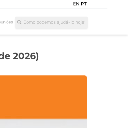
EN
PT
Search
Search
euniões
de 2026)