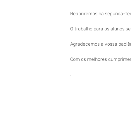
Reabriremos na segunda-feir
O trabalho para os alunos se
Agradecemos a vossa paciê
Com os melhores cumprimen
.
EITV, 5 de fevereiro de 2026
A Direção da Escola