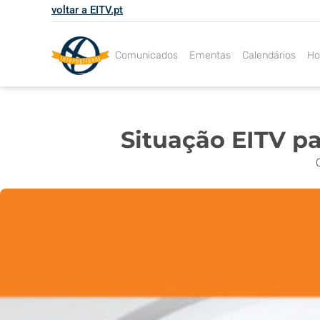
Skip
voltar a EITV.pt
to
content
Comunicados
Ementas
Calendários
Ho
Situação EITV pa