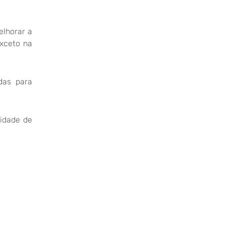
elhorar a
exceto na
das para
cidade de