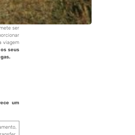
omete ser
orcionar
a viagem
os seus
egas.
rece um
amento,
ransfer,