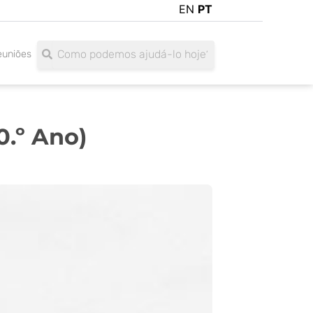
EN
PT
Search
Search
euniões
0.º Ano)