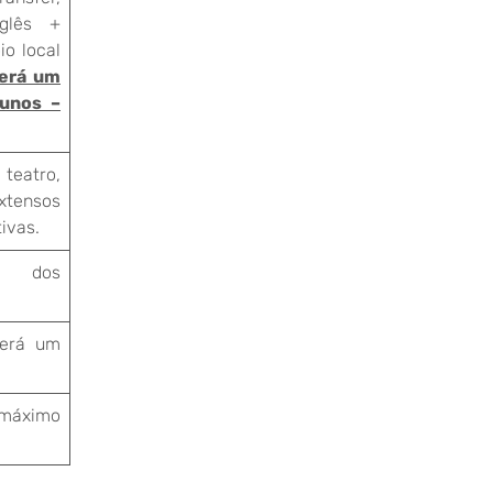
glês +
io local
berá um
lunos –
 teatro,
extensos
ivas.
de dos
berá um
– máximo