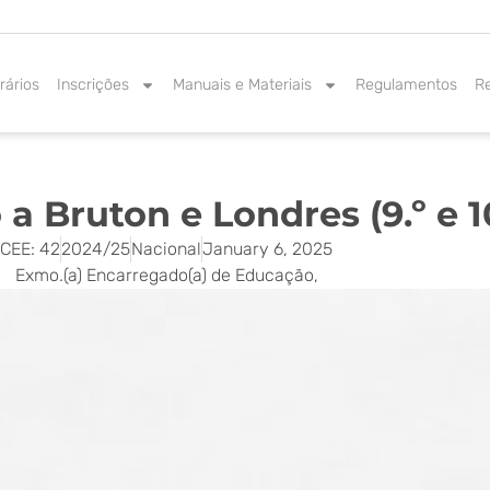
rários
Inscrições
Manuais e Materiais
Regulamentos
R
 a Bruton e Londres (9.º e 1
CEE: 42
2024/25
Nacional
January 6, 2025
Exmo.(a) Encarregado(a) de Educação,