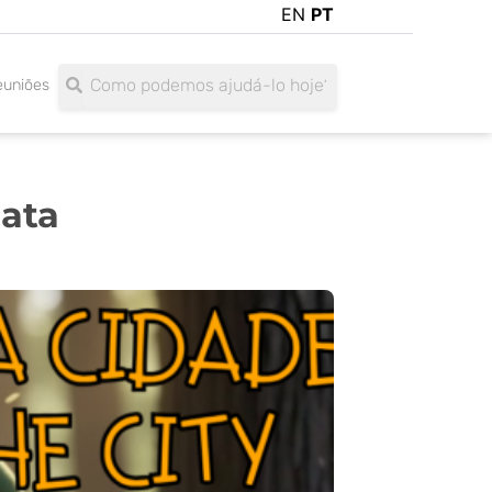
EN
PT
Search
Search
euniões
data