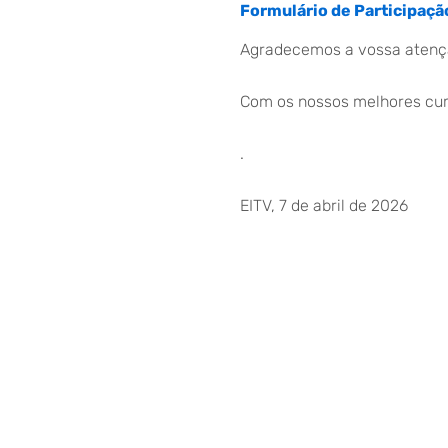
Formulário de Participaçã
Agradecemos a vossa atenç
Com os nossos melhores cu
.
EITV, 7 de abril de 2026
A Equipa do Carnaval
© Copyright 2026 – Escola Internacional de Torr