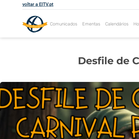
Skip
voltar a EITV.pt
to
content
Comunicados
Ementas
Calendários
Ho
Desfile de 