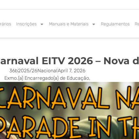
rários
Inscrições
Manuais e Materiais
Regulamentos
R
Carnaval EITV 2026 – Nova 
36b
2025/26
Nacional
April 7, 2026
Exmo.(a) Encarregado(a) de Educação,