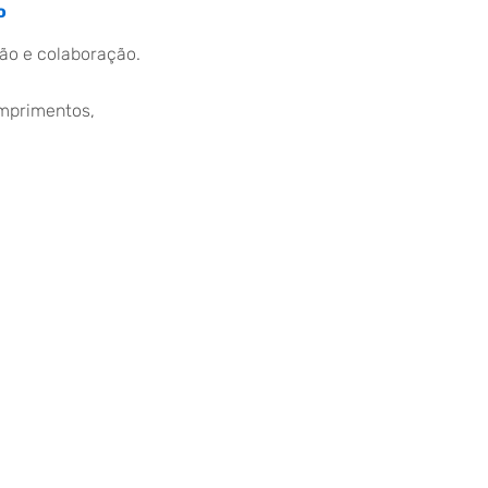
o
ão e colaboração.
mprimentos,
es Vedras | Todos os direitos reservados