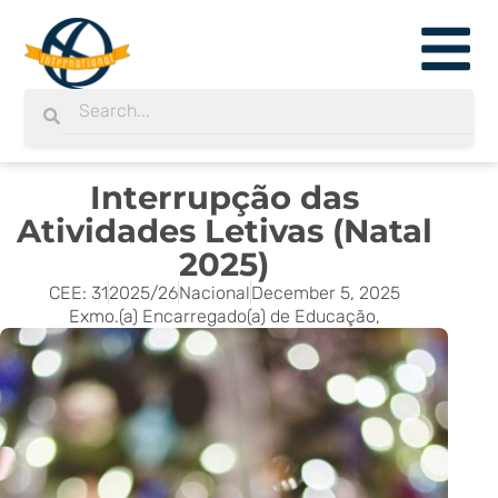
Skip
to
content
Search
Search
Interrupção das
Atividades Letivas (Natal
2025)
CEE: 31
2025/26
Nacional
December 5, 2025
Exmo.(a) Encarregado(a) de Educação,