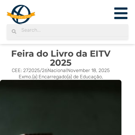
Skip
to
content
Search
Search
Feira do Livro da EITV
2025
CEE: 27
2025/26
Nacional
November 18, 2025
Exmo.(a) Encarregado(a) de Educação,