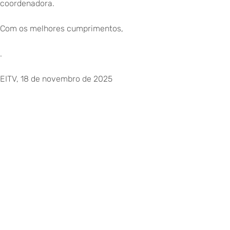
coordenadora.
Com os melhores cumprimentos,
.
EITV, 18 de novembro de 2025
A equipa coordenadora
Stephany Ventura e Marisa Torres
©
Copyright
2026
–
Escola