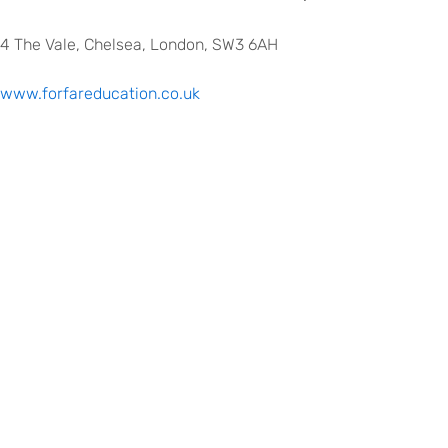
4 The Vale, Chelsea, London, SW3 6AH
www.forfareducation.co.uk
©
Copyright
2026
–
Escola
Internacional
de
Voltar para eitv.pt
Torres
Vedras
|
Todos
os
direitos