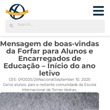
Skip
to
content
Search
Search
Mensagem de boas-vindas
da Forfar para Alunos e
Encarregados de
Educação – Início do ano
letivo
CEE: 09
2025/26
Nacional
September 10, 2025
Caros alunos, pais e restante comunidade da Escola
Internacional de Torres Vedras,