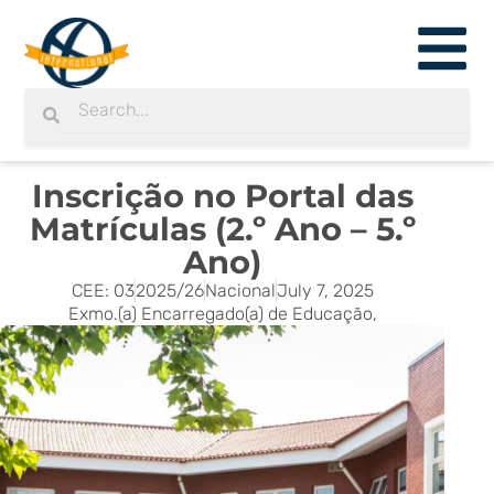
Skip
to
content
Search
Search
Inscrição no Portal das
Matrículas (2.º Ano – 5.º
Ano)
CEE: 03
2025/26
Nacional
July 7, 2025
Exmo.(a) Encarregado(a) de Educação,